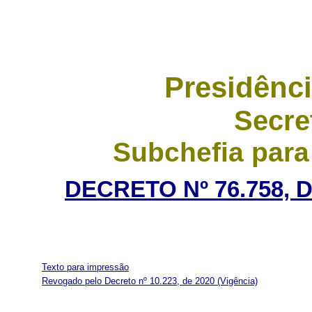
Presidênci
Secre
Subchefia para
DECRETO Nº 76.758, 
Texto para impressão
Revogado pelo Decreto nº 10.223, de 2020
(Vigência)