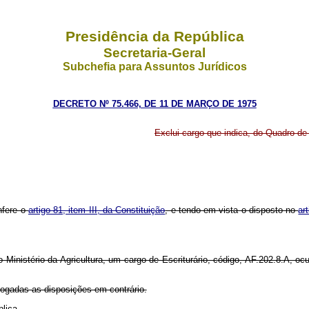
Presidência da República
Secretaria-Geral
Subchefia para Assuntos Jurídicos
DECRETO Nº 75.466, DE 11 DE MARÇO DE 1975
Exclui cargo que indica, do Quadro de 
nfere o
artigo 81, item III, da Constituição
, e tendo em vista o disposto no
ar
 Ministério da Agricultura, um cargo de Escriturário, código, AF.202.8.A, o
evogadas as disposições em contrário.
lica.