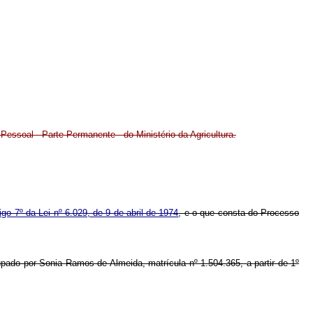
Pessoal - Parte Permanente - do Ministério da Agricultura.
tigo 7º da Lei nº 6.029, de 9 de abril de 1974
, e o que consta do Processo
cupado por Sonia Ramos de Almeida, matrícula nº 1.504.365, a partir de 1º