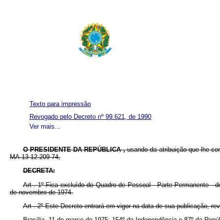
Texto para impressão
Revogado pelo Decreto nº 99.621, de 1990
Ver mais...
O PRESIDENTE DA REPÚBLICA ,
usando da atribuição que lhe co
MA-13-12.209-74,
DECRETA:
Art . 1º Fica excluído do Quadro de Pessoal - Parte Permanente - do
de novembro de 1974.
Art . 2º Este Decreto entrará em vigor na data de sua publicação, r
Brasília, 11 de março de 1975; 154º da Independência e 87º da Repúb