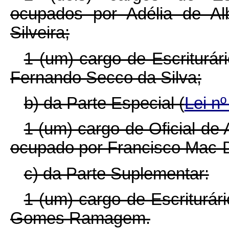
ocupados por Adélia de Al
Silveira;
1 (um) cargo de Escriturár
Fernando Secco da Silva;
b) da Parte Especial (
Lei n
1 (um) cargo de Oficial de
ocupado por Francisco Mac-Do
c) da Parte Suplementar:
1 (um) cargo de Escriturár
Gomes Ramagem.