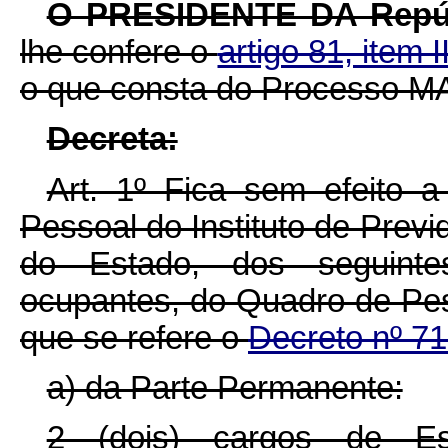
O PRESIDENTE DA Repúb
lhe confere o
artigo 81, item I
o que consta do Processo MA
Decreta:
Art. 1º Fica sem efeito a
Pessoal do Instituto de Previ
do Estado, dos seguinte
ocupantes, do Quadro de Pess
que se refere o
Decreto nº 71
a) da Parte Permanente:
2 (dois) cargos de Escr