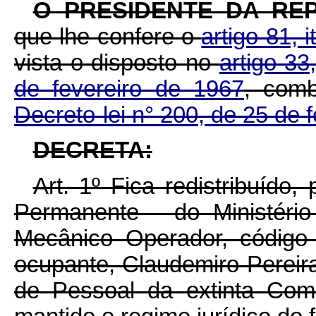
O PRESIDENTE DA REP
que lhe confere o
artigo 81, 
vista o disposto no
artigo 33
de fevereiro de 1967
, com
Decreto-lei n° 200, de 25 de 
DECRETA:
Art. 1º Fica redistribuído
Permanente - do Ministério
Mecânico Operador, código
ocupante, Claudemiro Pereir
de Pessoal da extinta Com