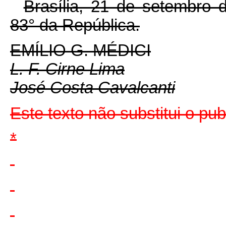
Brasília, 21 de setembro 
83° da República.
EMÍLIO G. MÉDICI
L. F. Cirne Lima
José Costa Cavalcanti
Este texto não substitui o pu
*