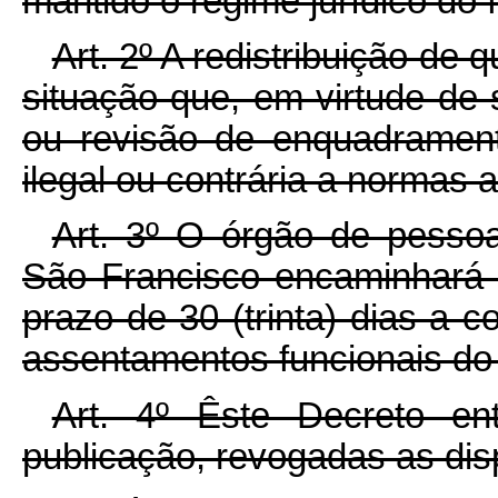
mantido o regime jurídico do 
Art. 2º A redistribuição de
situação que, em virtude de s
ou revisão de enquadrament
ilegal ou contrária a normas a
Art. 3º O órgão de pessoa
São Francisco encaminhará a
prazo de 30 (trinta) dias a c
assentamentos funcionais do 
Art. 4º Êste Decreto e
publicação, revogadas as dis