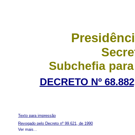
Presidênci
Secre
Subchefia para
DECRETO Nº 68.882
Texto para impressão
Revogado pelo Decreto nº 99.621, de 1990
Ver mais...