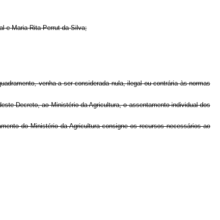
 e Maria Rita Perrut da Silva;
nquadramento, venha a ser considerada nula, ilegal ou contrária às normas
deste Decreto, ao Ministério da Agricultura, o assentamento individual dos
amento do Ministério da Agricultura consigne os recursos necessários ao