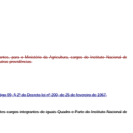
ntes, para o Ministério da Agricultura, cargos do Instituto Nacional de
utras providências.
tigo 99, § 2º do Decreto-lei nº 200, de 25 de fevereiro de 1967,
tes cargos integrantes de iguais Quadro e Parte do Instituto Nacional de