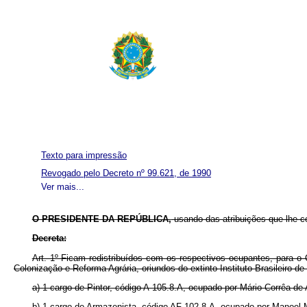
Texto para impressão
Revogado pelo Decreto nº 99.621, de 1990
Ver mais...
O PRESIDENTE DA REPÚBLICA,
usando das atribuições que lhe c
Decreta:
Art. 1º Ficam redistribuídos com os respectivos ocupantes, para o Q
Colonização e Reforma Agrária, oriundos do extinto Instituto Brasileiro de
a) 1 cargo de Pintor, código A-105.8.A, ocupado por Mário Corrêa de 
b) 1 cargo de Armazenista, código AF-102.8.A, ocupado por Manoel 