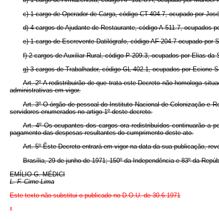
c) 1 cargo de Operador de Carga, código CT-404.7, ocupado por José
d) 4 cargos de Ajudante de Restaurante, código A-511.7, ocupados po
e) 1 cargo de Escrevente-Datilógrafo, código AF-204.7 ocupado por
f) 2 cargos de Auxiliar Rural, código P-209.3, ocupados por Elias da
g) 3 cargos de Trabalhador, código GL-402.1, ocupados por Ecione So
Art. 2º A redistribuirão de que trata este Decreto não homologa situ
administrativas em vigor.
Art. 3º O órgão de pessoal do Instituto Nacional de Colonização e Re
servidores enumerados no artigo 1º deste decreto.
Art. 4º Os ocupantes dos cargos ora redistribuídos continuarão a 
pagamento das despesas resultantes do cumprimento deste ato.
Art. 5º Êste Decreto entrará em vigor na data da sua publicação, re
Brasília, 29 de junho de 1971; 150º da Independência e 83º da Repúb
EMÍLIO G. MÉDICI
L. F. Cirne Lima
Este texto não substitui o publicado no D.O.U. de 30.6.1971
*