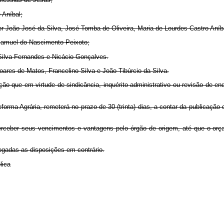
 Aníbal;
r João José da Silva, José Tomba de Oliveira, Maria de Lourdes Castro Aníbal
 Samuel do Nascimento Peixoto;
 Silva Fernandes e Nicácio Gonçalves.
ares de Matos, Francelino Silva e João Tibúrcio da Silva.
ação que em virtude de sindicância, inquérito administrativo ou revisão de e
forma Agrária, remeterá no prazo de 30 (trinta) dias, a contar da publicação 
perceber seus vencimentos e vantagens pelo órgão de origem, até que o orç
vogadas as disposições em contrário.
lica