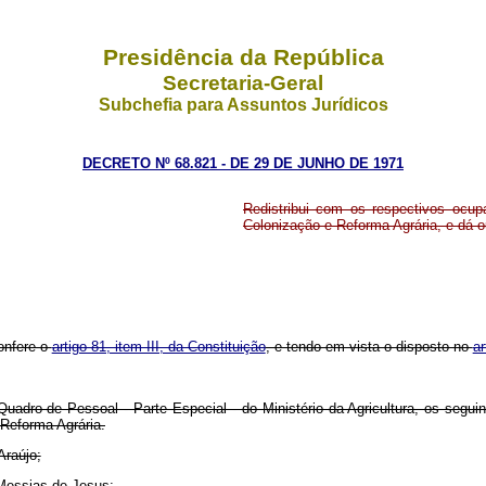
Presidência da República
Secretaria-Geral
Subchefia para Assuntos Jurídicos
DECRETO Nº 68.821 - DE 29 DE JUNHO DE 1971
Redistribui com os respectivos ocupa
Colonização e Reforma Agrária, e dá o
onfere o
artigo 81, item III, da Constituição
, e tendo em vista o disposto no
ar
uadro de Pessoal - Parte Especial - do Ministério da Agricultura, os seguin
 Reforma Agrária.
Araújo;
Messias de Jesus;