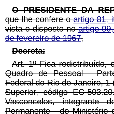
O PRESIDENTE DA REP
que lhe confere o
artigo 81, 
vista o disposto no
artigo 99
de fevereiro de 1967
,
Decreta:
Art. 1º Fica redistribuído
Quadro de Pessoal - Part
Federal do Rio de Janeiro, 1
Superior, código EC-503.2
Vasconcelos, integrante
Permanente - do Ministério d