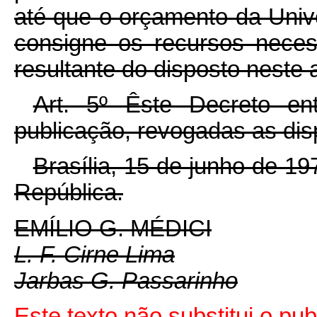
até que o orçamento da Univ
consigne os recursos nece
resultante do disposto neste 
Art. 5º Êste Decreto e
publicação, revogadas as dis
Brasília, 15 de junho de 1
República.
EMÍLIO G. MÉDICI
L. F. Cirne Lima
Jarbas G. Passarinho
Este texto não substitui o pu