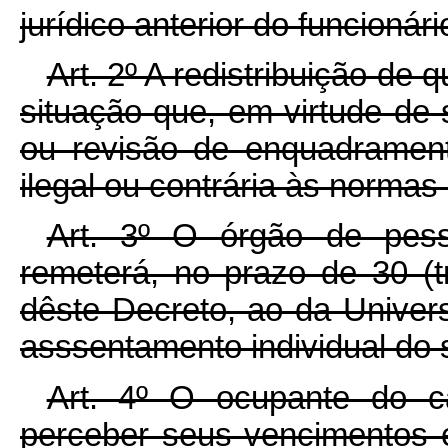
jurídico anterior do funcionári
Art. 2º A redistribuição de
situação que, em virtude de s
ou revisão de enquadrament
ilegal ou contrária às normas
Art. 3º O órgão de pesso
remeterá, no prazo de 30 (tr
dêste Decreto, ao da Univer
asssentamento individual do 
Art. 4º O ocupante do ca
perceber seus vencimentos 