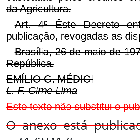
da Agricultura.
Art. 4º Êste Decreto e
publicação, revogadas as dis
Brasília, 26 de maio de 19
República.
EMÍLIO G. MÉDICI
L. F. Cirne Lima
Este texto não substitui o pu
O anexo está publica