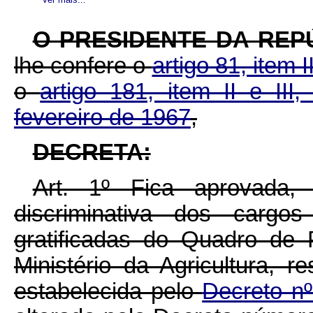
O PRESIDENTE DA REP
lhe confere o
artigo 81, item I
o
artigo 181, item II e III
fevereiro de 1967
,
DECRETA:
Art. 1º Fica aprovada
discriminativa dos carg
gratificadas do Quadro de
Ministério da Agricultura, r
estabelecida pelo
Decreto nº