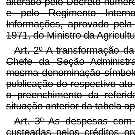
alterado pelo Decreto número
e pelo Regimento Inter
Informações, aprovado pela 
1971, do Ministro da Agricultu
Art. 2º A transformação da
Chefe da Seção Administr
mesma denominação símbolo
publicação do respectivo ato
o preenchimento da referid
situação anterior da tabela a
Art. 3º As despesas com
custeadas pelos créditos or