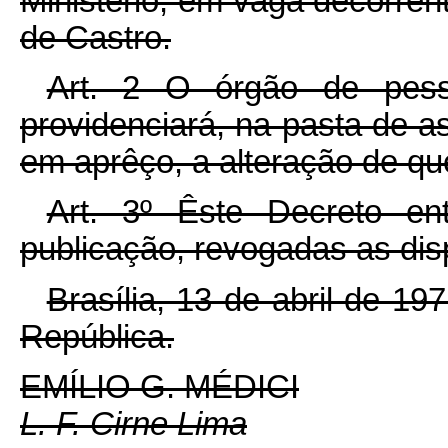
Ministério, em vaga decorrent
de Castro.
Art. 2 O órgão de pesso
providenciará, na pasta de a
em aprêço, a alteração de que
Art. 3º Êste Decreto e
publicação, revogadas as dis
Brasília, 13 de abril de 1
República.
EMÍLIO G. MÉDICI
L. F. Cirne Lima