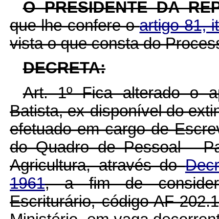
O PRESIDENTE DA RE
que lhe confere o
artigo 81, 
vista o que consta do Proce
DECRETA:
Art. 1º Fica alterado o 
Batista, ex-disponível do exti
efetuado em cargo de Escrev
do Quadro de Pessoal - Pa
Agricultura, através do
Decr
1961
, a fim de consider
Escriturário, código AF-202