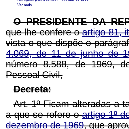
Ver mais...
O PRESIDENTE DA RE
que lhe confere o
artigo 81, 
vista o que dispõe o parágra
4.069, de 11 de junho de 
número 8.588, de 1969, do
Pessoal Civil,
Decreta:
Art. 1º Ficam alteradas a 
a que se refere o
artigo 1º 
dezembro de 1969
, que apro