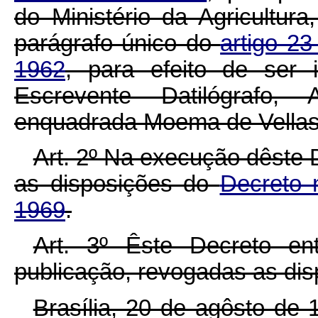
do Ministério da Agricultur
parágrafo único do
artigo 23
1962
, para efeito de ser
Escrevente Datilógrafo,
enquadrada Moema de Vellas
Art. 2º Na execução dêste 
as disposições do
Decreto 
1969
.
Art. 3º Êste Decreto e
publicação, revogadas as dis
Brasília, 20 de agôsto de