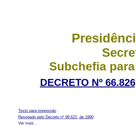
Presidênci
Secre
Subchefia para
DECRETO Nº 66.826
Texto para impressão
Revogado pelo Decreto nº 99.621, de 1990
Ver mais...