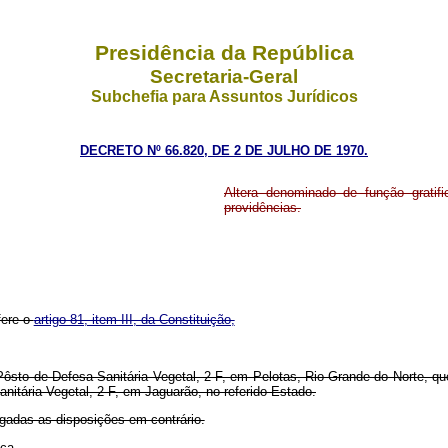
Presidência da República
Secretaria-Geral
Subchefia para Assuntos Jurídicos
DECRETO Nº 66.820, DE 2 DE JULHO DE 1970.
Altera denominado de função gratif
providências.
fere o
artigo 81, item III, da Constituição,
 Pôsto de Defesa Sanitária Vegetal, 2-F, em Pelotas, Rio Grande do Norte, q
itária Vegetal, 2-F, em Jaguarão, no referido Estado.
ogadas as disposições em contrário.
ca.