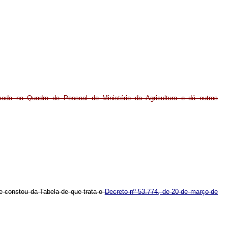
icada na Quadro de Pessoal do Ministério da Agricultura e dá outras
ue constou da Tabela de que trata o
Decreto nº 53.774, de 20 de março de