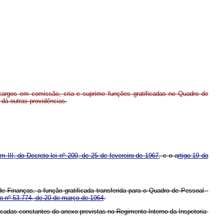
cargos em comissão, cria e suprime funções gratificadas no Quadro de
e dá outras providências.
em III, do Decreto-lei nº 200, de 25 de fevereiro de 1967
, e o a
rtigo 19 do
e Finanças, a função gratificada transferida para o Quadro de Pessoal -
o nº 53.774, de 20 de março de 1964
.
ificadas constantes do anexo previstas no Regimento Interno da Inspetoria-