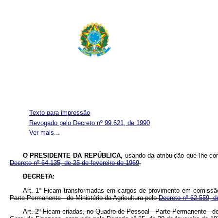
Texto para impressão
Revogado pelo Decreto nº 99.621, de 1990
Ver mais...
O PRESIDENTE DA REPÚBLICA,
usando da atribuição que lhe co
Decreto nº 64.135, de 25 de fevereiro de 1969
,
DECRETA:
Art. 1º Ficam transformadas em cargos de provimento em comissão n
Parte Permanente - do Ministério da Agricultura pelo
Decreto nº 62.559, d
Art. 2º Ficam criadas, no Quadro de Pessoal - Parte Permanente - do 