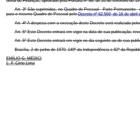
Geral de Finanças, aprovado pela Portaria nº 85, de 20 de fevereiro de 197
Art. 3º São suprimidas, no Quadro de Pessoal - Parte Permanente - d
para o mesmo Quadro de Pessoal pelo
Decreto nº 62.559, de 16 de abril
Art. 4º A despesa com a execução deste Decreto será realizada pelos 
Art. 5º Este Decreto entrará em vigor na data de sua publicação, re
Art. 5º Este Decreto entrará em vigor no dia seguinte ao de sua 
Brasília, 2 de junho de 1970; 149º da Independência e 82º da Repúbli
EMÍLIO G. MÉDICI
L. F. Cirne Lima