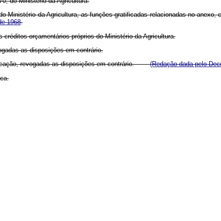
0, do Ministério da Agricultura.
o Ministério da Agricultura, as funções gratificadas relacionadas no anexo, 
 de 1968
.
créditos orçamentários próprios do Ministério da Agricultura.
vogadas as disposições em contrário.
publicação, revogadas as disposições em contrário.
(Redação dada pelo Decr
ca.