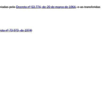
criadas pelo
Decreto nº 53.774, de 20 de março de 1964
, e as transferidas
eto nº 73,973, de 1974)