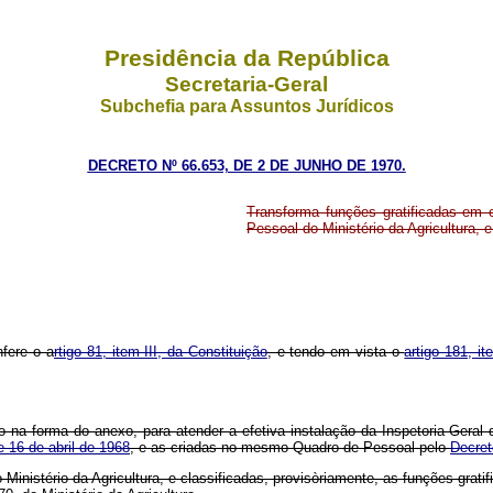
Presidência da República
Secretaria-Geral
Subchefia para Assuntos Jurídicos
DECRETO Nº 66.653, DE 2 DE JUNHO DE 1970.
Transforma funções gratificadas em 
Pessoal do Ministério da Agricultura, 
nfere o a
rtigo 81, item III, da Constituição
, e tendo em vista o
artigo 181, it
a forma do anexo, para atender a efetiva instalação da Inspetoria-Geral d
e 16 de abril de 1968
, e as criadas no mesmo Quadro de Pessoal pelo
Decret
Ministério da Agricultura, e classificadas, provisòriamente, as funções grat