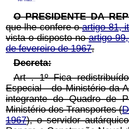
O PRESIDENTE DA RE
que lhe confere o
artigo 81, 
vista o disposto no
artigo 99
de fevereiro de 1967
,
Decreta:
Art . 1º Fica redistribuí
Especial - do Ministério da A
integrante do Quadro de P
Ministério dos Transportes (
D
1967
), o servidor autárqui