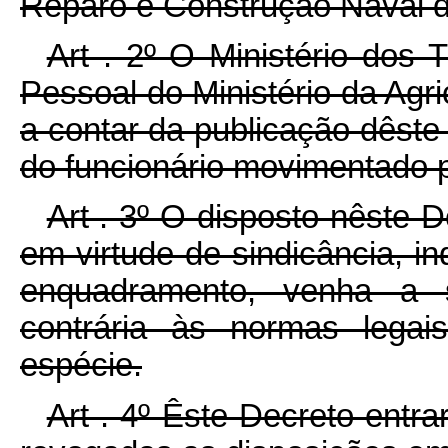
Reparo e Construção Naval d
Art . 2º O Ministério dos
Pessoal do Ministério da Agric
a contar da publicação dêste
do funcionário movimentado p
Art . 3º O disposto nêste 
em virtude de sindicância, in
enquadramento, venha a s
contrária às normas legais
espécie.
Art . 4º Êste Decreto entra