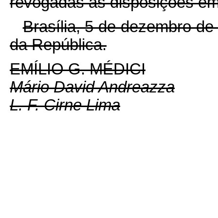
revogadas as disposições em 
Brasília, 5 de dezembro de
da República.
EMÍLIO G. MÉDICI
Mário David Andreazza
L. F. Cirne Lima