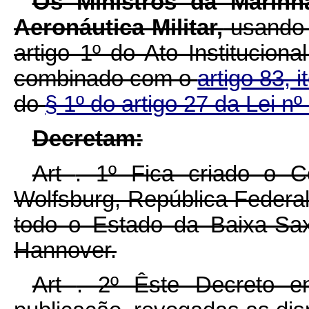
Os Ministros da Marinh
Aeronáutica Militar,
usando d
artigo 1º do Ato Institucion
combinado com o
artigo 83, 
do
§ 1º do artigo 27 da Lei n
D
ecretam:
Art
. 1º Fica criado o C
Wolfsburg, República Federa
todo o Estado da Baixa-Sa
Hannover.
Art
. 2º Êste Decreto e