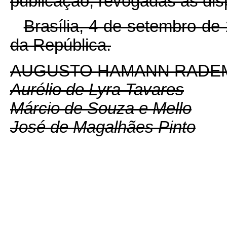
publicação, revogadas as dis
Brasília, 4 de setembro de
da República.
AUGUSTO HAMANN RADE
Aurélio de Lyra Tavares
Márcio de Souza e Mello
José de Magalhães Pinto