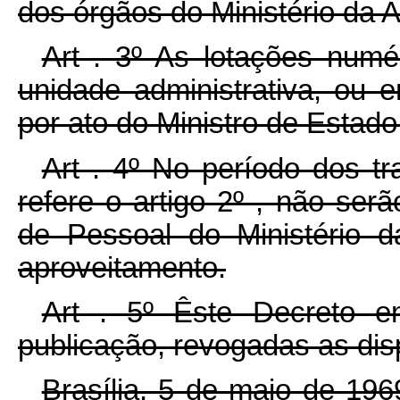
dos órgãos do Ministério da A
Art . 3º As lotações numé
unidade administrativa, ou e
por ato do Ministro de Estado
Art . 4º No período dos t
refere o artigo 2º , não ser
de Pessoal do Ministério da
aproveitamento.
Art . 5º Êste Decreto e
publicação, revogadas as dis
Brasília, 5 de maio de 19