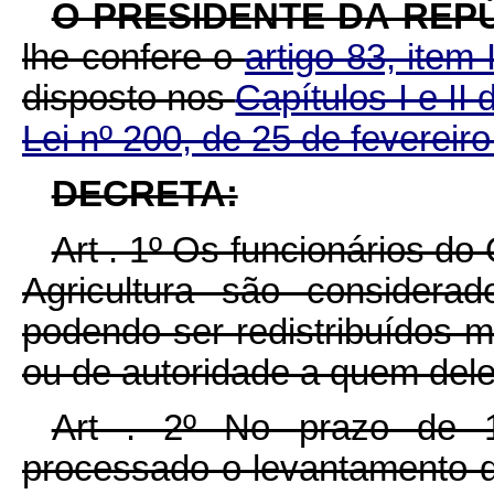
O PRESIDENTE DA REP
lhe confere o
artigo 83, item 
disposto nos
Capítulos I e II
Lei nº 200, de 25 de fevereir
DECRETA:
Art . 1º Os funcionários do
Agricultura são considerad
podendo ser redistribuídos m
ou de autoridade a quem del
Art . 2º No prazo de 1
processado o levantamento d