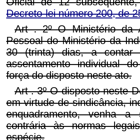
Oficial de 12 subseqüent
Decreto-lei número 200, de 
Art . 2º O Ministério da 
Pessoal do Ministério da In
30 (trinta) dias, a conta
assentamento individual do
força do disposto neste ato.
Art . 3º O disposto neste 
em virtude de sindicância, in
enquadramento, venha a s
contrária às normas legais
espécie.