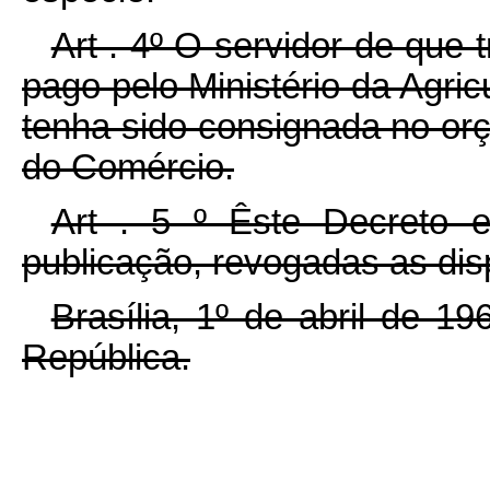
Art . 4º O servidor de que 
pago pelo Ministério da Agric
tenha sido consignada no orç
do Comércio.
Art . 5 º Êste Decreto 
publicação, revogadas as dis
Brasília, 1º de abril de 1
República.