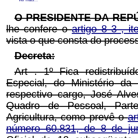
O PRESIDENTE DA REP
lhe confere o
artigo 8 3 , i
vista o que consta do proces
Decreta:
Art . 1º Fica redistribu
Especial, do Ministério d
respectivo cargo, José Alv
Quadro de Pessoal, Parte
Agricultura, como prevê o
ar
número 60.831, de 8 de j