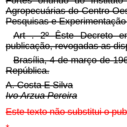
Fortes oriundo do Institu
Agropecuárias do Centro Oe
Pesquisas e Experimentação
Art . 2º Êste Decreto e
publicação, revogadas as dis
Brasília, 4 de março de 19
República.
A. Costa E Silva
Ivo Arzua Pereira
Este texto não substitui o pu