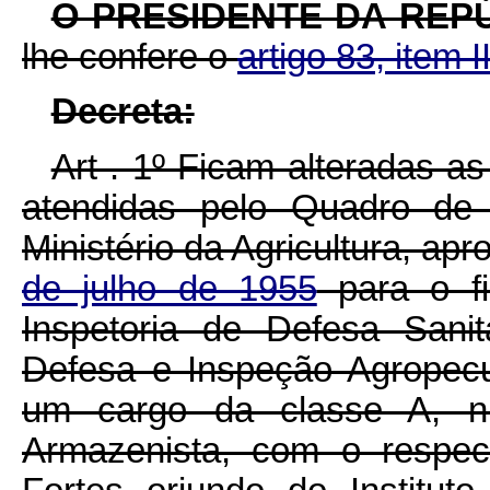
O PRESIDENTE DA REP
lhe confere o
artigo 83, item I
Decreta:
Art . 1º Ficam alteradas a
atendidas pelo Quadro de
Ministério da Agricultura, ap
de julho de 1955
para o fi
Inspetoria de Defesa Sani
Defesa e Inspeção Agropecu
um cargo da classe A, ní
Armazenista, com o respec