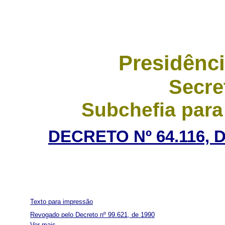
Presidênci
Secre
Subchefia para
DECRETO Nº 64.116, 
Texto para impressão
Revogado pelo Decreto nº 99.621, de 1990
Ver mais...