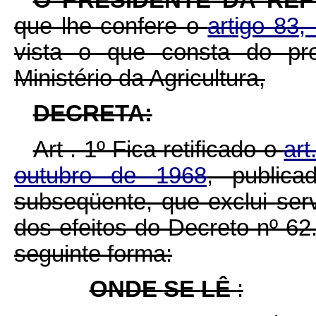
que lhe confere o
artigo 83,
vista o que consta do pr
Ministério da Agricultura,
DECRETA:
Art . 1º Fica retificado o
art
outubro de 1968
, publica
subseqüente, que exclui serv
dos efeitos do Decreto nº 62
seguinte forma:
ONDE
SE
LÊ
: