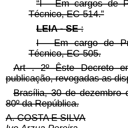
“I - Em cargos de P
Técnico, EC-514.”
LEIA
-
SE
:
I - Em cargo de Pr
Técnico, EC-505.
Art . 2º Êste Decreto e
publicação, revogadas as dis
Brasília, 30 de dezembro 
80º da República.
A. COSTA E SILVA