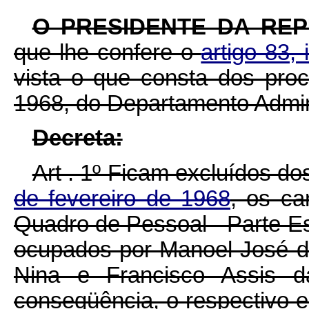
O PRESIDENTE DA RE
que lhe confere o
artigo 83, 
vista o que consta dos pro
1968, do Departamento Admini
Decreta:
Art . 1º Ficam excluídos do
de fevereiro de 1968
, os ca
Quadro de Pessoal - Parte Esp
ocupados por Manoel José de
Nina e Francisco Assis d
conseqüência, o respectivo 