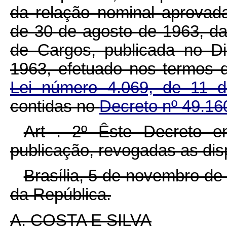
da relação nominal aprovad
de 30 de agosto de 1963, da
de Cargos, publicada no Di
1963, efetuado nos termos 
Lei número 4.069, de 11 d
contidas no
Decreto nº 49.16
Art . 2º Êste Decreto e
publicação, revogadas as dis
Brasília, 5 de novembro de
da República.
A. COSTA E SILVA