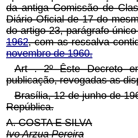
da antiga Comissão de Clas
Diário Oficial de 17 do mes
do artigo 23, parágrafo únic
1962
, com as ressalva cont
novembro de 1960.
Art . 2º Êste Decreto e
publicação, revogadas as dis
Brasília, 12 de junho de 1
República.
A. COSTA E SILVA
Ivo Arzua Pereira