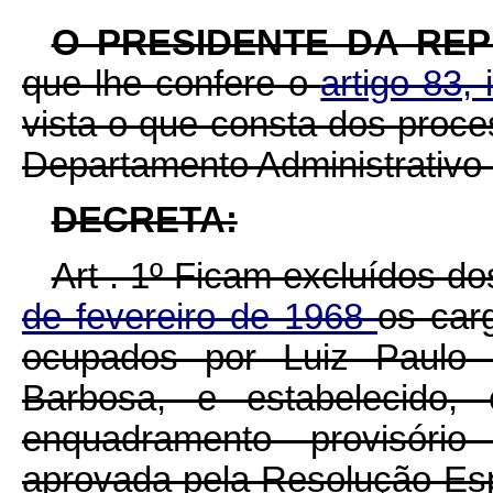
O PRESIDENTE DA RE
que lhe confere o
artigo 83, 
vista o que consta dos proce
Departamento Administrativo 
DECRETA:
Art . 1º Ficam excluídos do
de fevereiro de 1968
os car
ocupados por Luiz Paulo 
Barbosa, e estabelecido, 
enquadramento provisório
aprovada pela Resolução Espe