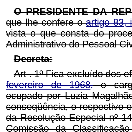
O PRESIDENTE DA RE
que lhe confere o
artigo 83, 
vista o que consta do proc
Administrativo do Pessoal Civi
Decreta:
Art . 1º Fica excluído dos e
fevereiro de 1968,
o cargo
ocupado por Luzia Magalhã
conseqüência, o respectivo 
da Resolução Especial nº 146
Comissão da Classificação