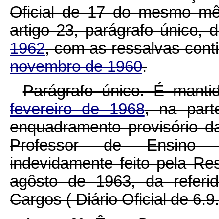
Oficial de 17 do mesmo mê
artigo 23, parágrafo único, 
1962
, com as ressalvas cont
novembro de 1960
.
Parágrafo único. É mant
fevereiro de 1968
, na part
enquadramento provisório d
Professor de Ensino A
indevidamente feito pela Re
agôsto de 1963, da referi
Cargos ( Diário Oficial de 6.9