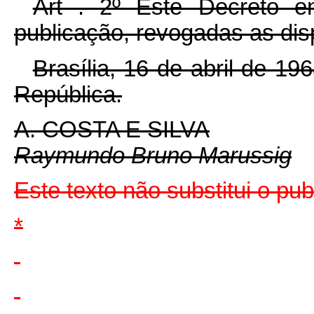
Art . 2º Êste Decreto e
publicação, revogadas as dis
Brasília, 16 de abril de 1
República.
A. COSTA E SILVA
Raymundo Bruno Marussig
Este texto não substitui o pu
*