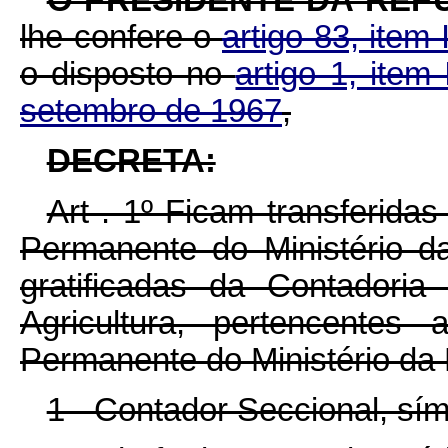
lhe confere o
artigo 83, item 
o disposto no
artigo 1, item
setembro de 1967
,
DECRETA:
Art . 1º Ficam transferida
Permanente do Ministério da
gratificadas da Contadoria
Agricultura, pertencente
Permanente do Ministério da
1 - Contador Seccional, sím