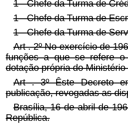
1 - Chefe da Turma de Créd
1 - Chefe da Turma de Escr
1 - Chefe da Turma de Servi
Art . 2º No exercício de 1
funções a que se refere o 
dotação própria do Ministéri
Art . 3º Êste Decreto e
publicação, revogadas as dis
Brasília, 16 de abril de 1
República.