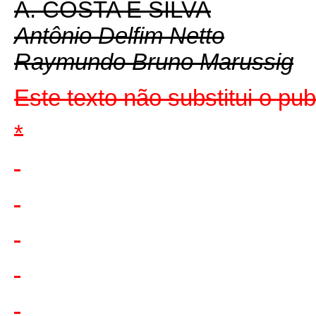
A. COSTA E SILVA
Antônio Delfim Netto
Raymundo Bruno Marussig
Este texto não substitui o pu
*