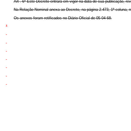
Art . 6º Êste Decreto entrará em vigor na data de sua publicação, r
Na Relação Nominal anexa ao Decreto, na página 2.473, 1ª coluna, n
Os anexos foram retificados no Diário Oficial de 05-04-68.
*