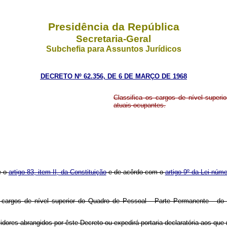
Presidência da República
Secretaria-Geral
Subchefia para Assuntos Jurídicos
DECRETO Nº 62.356, DE 6 DE MARÇO DE 1968
Classifica os cargos de nível superi
atuais ocupantes.
e o
artigo 83, item II, da Constituição
e de acôrdo com o
artigo 9º da Lei núm
 cargos de nível superior do Quadro de Pessoal - Parte Permanente - do 
vidores abrangidos por êste Decreto ou expedirá portaria declaratória aos qu