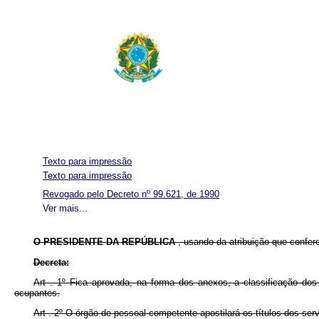
Texto para impressão
Texto para impressão
Revogado pelo Decreto nº 99.621, de 1990
Ver mais...
O PRESIDENTE DA REPÚBLICA
, usando da atribuição que confer
Decreta:
Art . 1º Fica aprovada, na forma dos anexos, a classificação dos
ocupantes.
Art . 2º O órgão de pessoal competente apostilará os títulos dos ser