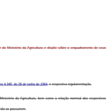
or do Ministério da Agricultura e dispõe sôbre o enquadramento de seus
ero 4.345, de 26 de junho de 1964
, e respectiva regulamentação,
Ministério da Agricultura, bem como a relação nominal dos respectivos
e não os possuírem.