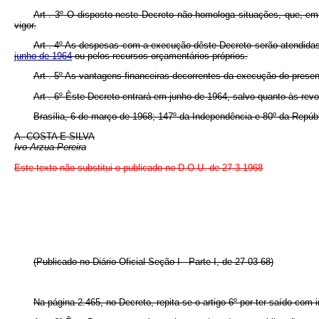
Art . 3º O disposto neste Decreto não homologa situações, que, em 
vigor.
Art . 4º As despesas com a execução dêste Decreto serão atendidas 
junho de 1964
ou pelos recursos orçamentários próprios.
Art . 5º As vantagens financeiras decorrentes da execução do presen
Art . 6º Êste Decreto entrará em junho de 1964, salvo quanto às rev
Brasília, 6 de março de 1968; 147º da Independência e 80º da Repúbl
A. COSTA E SILVA
Ivo Arzua Pereira
Este texto não substitui o publicado no D.O.U. de 27.3.1968
(Publicado no Diário Oficial Seção I - Parte I, de 27-03-68)
Na página 2.465, no Decreto, repita-se o artigo 6º por ter saído com 