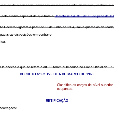
virtude de sindicância, devassas ou inquéritos administrativos, venham a s
pelo crédito especial de que trata o
Decreto nº 54.016, de 13 de julho de 19
te Decreto vigoram a partir de 1º de junho de 1964, salvo quanto as de read
ogadas as disposições em contrário.
ica.
Os anexos a que se refere o art. 1º foram publicados no Diário Oficial de 27-
DECRETO Nº 62.356, DE 6 DE MARÇO DE 1968.
Classifica os cargos de nível superior
ocupantes.
RETIFICAÇÃO
incorreções: