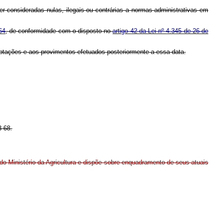
er consideradas nulas, ilegais ou contrárias a normas administrativas em
64
, de conformidade com o disposto no
artigo 42 da Lei nº 4.345 de 26 de
aptações e aos provimentos efetuados posteriormente a essa data.
3-68.
 do Ministério da Agricultura e dispõe sobre enquadramento de seus atuais