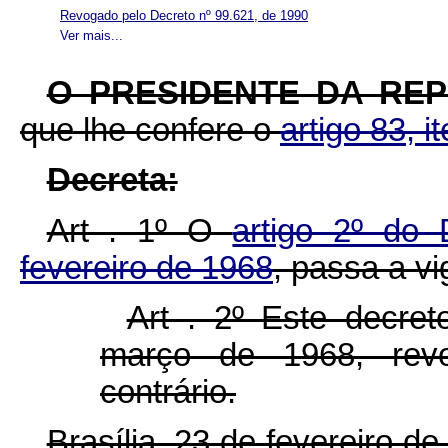
Revogado pelo Decreto nº 99.621, de 1990
Ver mais...
O PRESIDENTE DA RE
que lhe confere o
artigo 83, i
Decreta:
Art . 1º O
artigo 2º do
fevereiro de 1968
, passa a v
Art . 2º Este decre
março de 1968, rev
contrário.
Brasília, 23 de fevereiro d