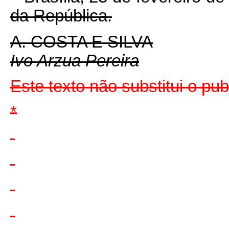
da República.
A. COSTA E SILVA
Ivo Arzua Pereira
Este texto não substitui o pu
*