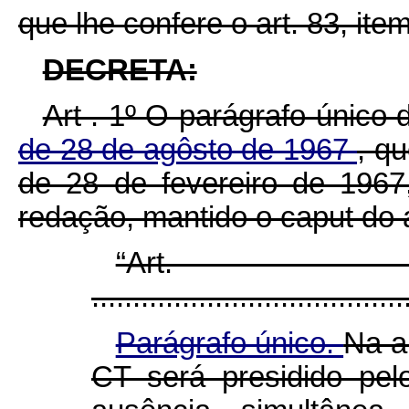
que lhe confere o art. 83, item
DECRETA:
Art . 1º O parágrafo único 
de 28 de agôsto de 1967
, q
de 28 de fevereiro de 1967
redação, mantido o caput do a
“Ar
......................................
Parágrafo único.
Na a
CT será presidido pel