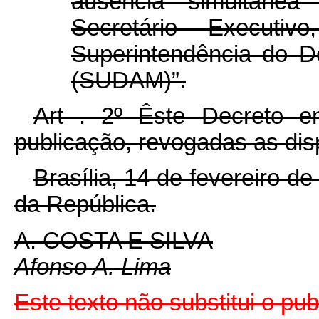
ausência simultânea
Secretário Executiv
Superintendência do 
(SUDAM)”.
Art . 2º Êste Decreto e
publicação, revogadas as dis
Brasília, 14 de fevereiro d
da República.
A. COSTA E SILVA
Afonso A. Lima
Este texto não substitui o pu