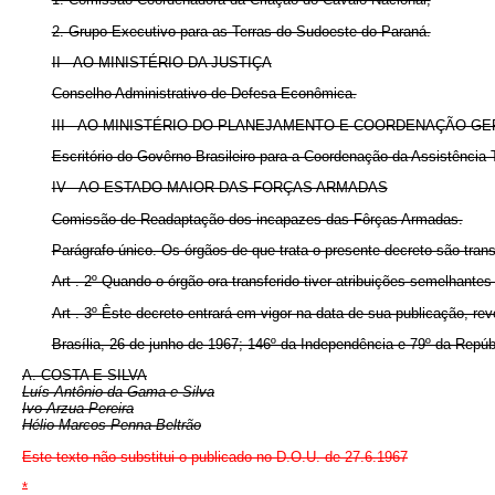
2. Grupo Executivo para as Terras do Sudoeste do Paraná.
II - AO MINISTÉRIO DA JUSTIÇA
Conselho Administrativo de Defesa Econômica.
III - AO MINISTÉRIO DO PLANEJAMENTO E COORDENAÇÃO GE
Escritório do Govêrno Brasileiro para a Coordenação da Assistência 
IV - AO ESTADO-MAIOR DAS FORÇAS ARMADAS
Comissão de Readaptação dos incapazes das Fôrças Armadas.
Parágrafo único. Os órgãos de que trata o presente decreto são tran
Art . 2º Quando o órgão ora transferido tiver atribuições semelhantes
Art . 3º Êste decreto entrará em vigor na data de sua publicação, re
Brasília, 26 de junho de 1967; 146º da Independência e 79º da Repúb
A. COSTA E SILVA
Luís Antônio da Gama e Silva
Ivo Arzua Pereira
Hélio Marcos Penna Beltrão
Este texto não substitui o publicado no D.O.U. de 27.6.1967
*