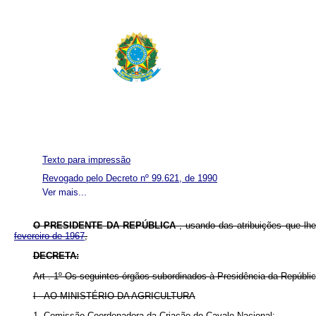
Texto para impressão
Revogado pelo Decreto nº 99.621, de 1990
Ver mais...
O PRESIDENTE DA REPÚBLICA
, usando das atribuições que lh
fevereiro de 1967
,
DECRETA:
Art . 1º Os seguintes órgãos subordinados à Presidência da Repúbli
I - AO MINISTÉRIO DA AGRICULTURA
1. Comissão Coordenadora da Criação do Cavalo Nacional;