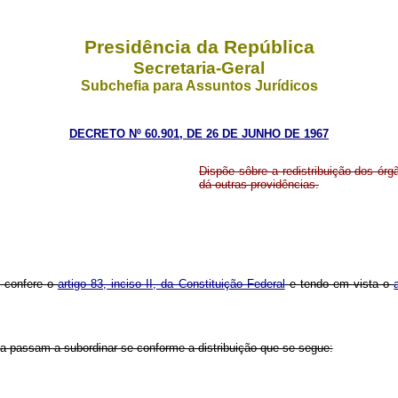
Presidência da República
Secretaria-Geral
Subchefia para Assuntos Jurídicos
DECRETO Nº 60.901, DE 26 DE JUNHO DE 1967
Dispõe sôbre a redistribuição dos órg
dá outras providências.
e confere o
artigo 83, inciso II, da Constituição Federal
e tendo em vista o
ca passam a subordinar-se conforme a distribuição que se segue: