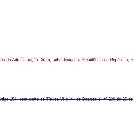
ãos da Administração Direta, subordinados a Presidência da República, e
artigo 154, bem como os Títulos VI e VII do Decreto-lei nº 200 de 25 de