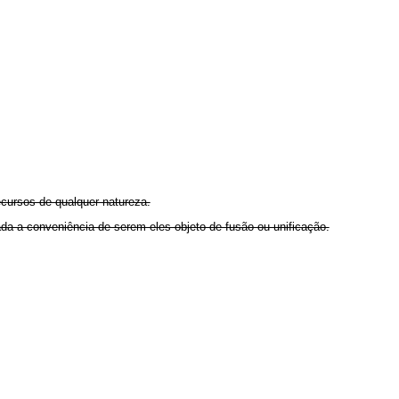
ecursos de qualquer natureza.
dada a conveniência de serem eles objeto de fusão ou unificação.