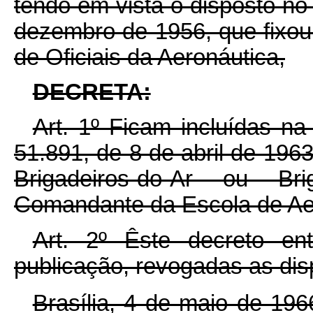
tendo em vista o disposto no 
dezembro de 1956, que fixou
de Oficiais da Aeronáutica,
DECRETA:
Art. 1º Ficam incluídas na
51.891, de 8 de abril de 196
Brigadeiros-do-Ar ou Br
Comandante da Escola de Ae
Art. 2º Êste decreto e
publicação, revogadas as dis
Brasília, 4 de maio de 19