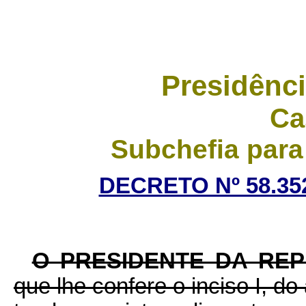
Presidênci
Ca
Subchefia para
DECRETO Nº 58.352
O PRESIDENTE DA RE
que lhe confere o inciso I, do