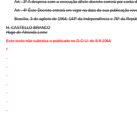
Art . 3º A despesa com a execução dêste decreto correrá por conta do
Art . 4º Êste Decreto entrará em vigor na data da sua publicação re
Brasília, 3 de agôsto de 1964; 143º da Independência e 76º da Repúb
H. CASTELLO BRANCO
Hugo de Almeida Leme
Este texto não substitui o publicado no D.O.U. de 8.8.1964
*