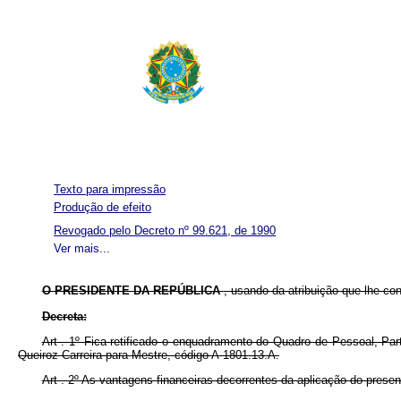
Texto para impressão
Produção de efeito
Revogado pelo Decreto nº 99.621, de 1990
Ver mais...
O PRESIDENTE DA REPÚBLICA
, usando da atribuição que lhe co
Decreta:
Art . 1º Fica retificado o enquadramento do Quadro de Pessoal, Par
Queiroz Carreira para Mestre, código A-1801.13.A.
Art . 2º As vantagens financeiras decorrentes da aplicação do presen