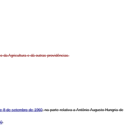
o da Agricultura e dá outras providências.
de 8 de setembro de 1960
, na parte relativa a Antônio Augusto Hungria de
80
.