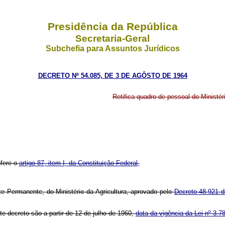
Presidência da República
Secretaria-Geral
Subchefia para Assuntos Jurídicos
DECRETO Nº 54.085, DE 3 DE AGÔSTO DE 1964
Retifica quadro de pessoal do Ministéri
nfere o
artigo 87, item I, da Constituição Federal,
te Permanente, do Ministério da Agricultura, aprovado pelo
Decreto 48.921 
te decreto são a partir de 12 de julho de 1960,
data da vigência da Lei nº 3.7