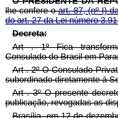
O PRESIDENTE DA REP
lhe confere o
art. 87, (nº I) 
do art. 27 da Lei número 3.91
Decreta:
Art
. 1º Fica transfor
Consulado do Brasil em Para
Art
. 2º O Consulado Privat
subordinado diretamente à Se
Art
. 3º O presente decret
publicação, revogadas as dis
Brasília, em 12 de dezemb