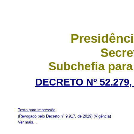
Presidênci
Secre
Subchefia para
DECRETO Nº 52.279,
Texto para impressão
(Revogado pelo Decreto nº 9.917, de 2019)
(Vigência)
Ver mais...