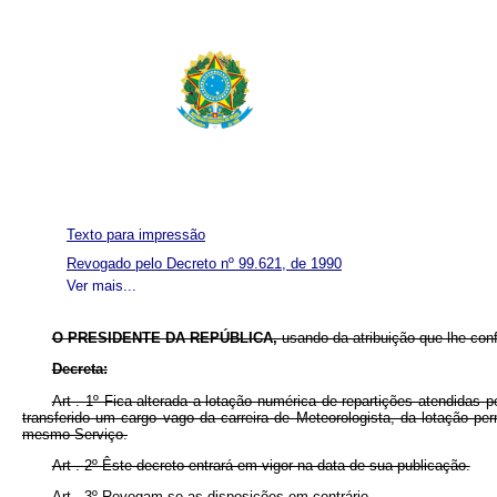
Texto para impressão
Revogado pelo Decreto nº 99.621, de 1990
Ver mais...
O PRESIDENTE DA REPÚBLICA,
usando da atribuição que lhe con
Decreta:
Art . 1º Fica alterada a lotação numérica de repartições atendidas
transferido um cargo vago da carreira de Meteorologista, da lotação per
mesmo Serviço.
Art . 2º Êste decreto entrará em vigor na data de sua publicação.
Art . 3º Revogam-se as disposições em contrário.