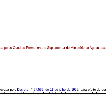
idas pelos Quadros Permanente e Suplementar do Ministério da Agricultura.
provada pelo
Decreto nº 37.583, de 11 de julho de 1955,
para efeito de ser
o Regional de Meteorologia - 5º Distrito - Salvador, Estado da Bahia, do