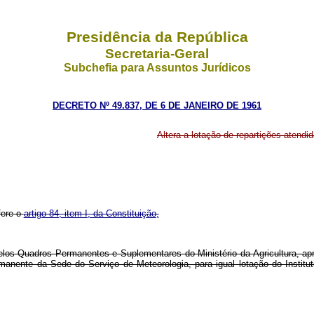
Presidência da República
Secretaria-Geral
Subchefia para Assuntos Jurídicos
DECRETO Nº 49.837, DE 6 DE JANEIRO DE 1961
Altera a lotação de repartições atend
fere o
artigo 84, item I, da Constituição,
 pelos Quadros Permanentes e Suplementares do Ministério da Agricultura, a
manente da Sede do Serviço de Meteorologia, para igual lotação do Institut