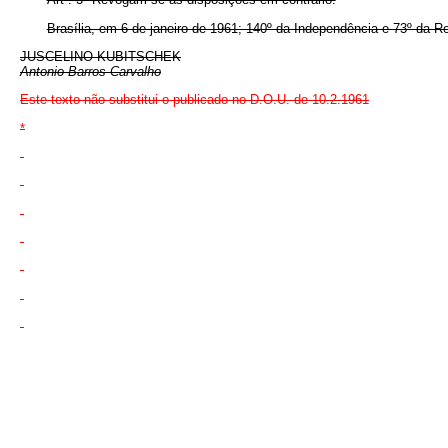
Brasília, em 6 de janeiro de 1961; 140º da Independência e 73º da Re
JUSCELINO KUBITSCHEK
Antonio Barros Carvalho
Este texto não substitui o publicado no D.O.U. de 10.2.1961
*