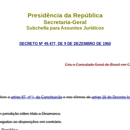
Presidência da República
Secretaria-Geral
Subchefia para Assuntos Jurídicos
DECRETO Nº 49.477, DE 9 DE DEZEMBRO DE 1960
Cria o Consulado-Geral do Brasil em 
nfere o
artigo 87, nº I, da Constituição
e nos têrmos do
artigo 16 do Decreto-le
 jurisdição sôbre tôda a Dinamarca.
vogadas as disposições em contrário.
 República.