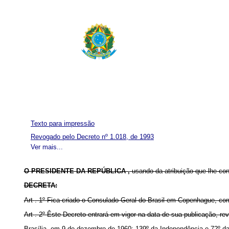
Texto para impressão
Revogado pelo Decreto nº 1.018, de 1993
Ver mais...
O PRESIDENTE DA REPÚBLICA ,
usando da atribuição que lhe co
DECRETA:
Art
. 1º Fica criado o Consulado-Geral do Brasil em Copenhague, com
Art
. 2º Êste Decreto entrará em vigor na data de sua publicação, re
Brasília, em 9 de dezembro de 1960; 139º da Independência e 72º da