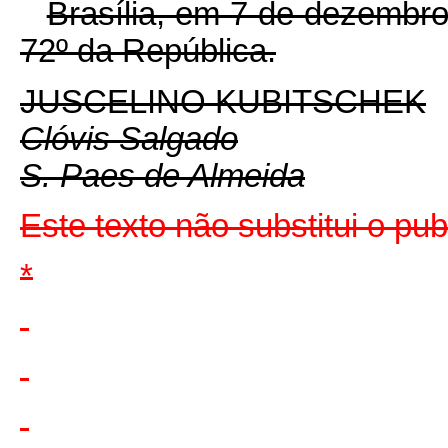
Brasília, em 7 de dezembr
72º da República.
JUSCELINO KUBITSCHEK
Clóvis Salgado
S. Paes de Almeida
Este texto não substitui o pu
*