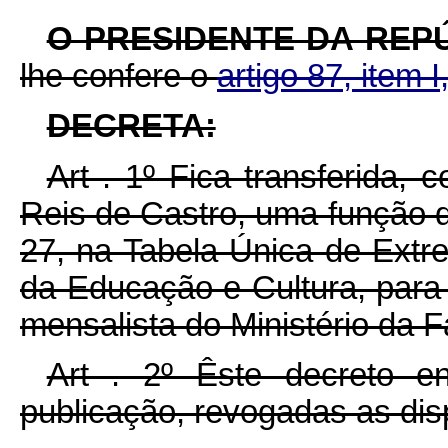
O PRESIDENTE DA REP
lhe confere o
artigo 87, item I
DECRETA:
Art . 1º Fica transferida,
Reis de Castro, uma função de
27, na Tabela Única de Extre
da Educação e Cultura, para
mensalista do Ministério da 
Art . 2º Êste decreto e
publicação, revogadas as dis