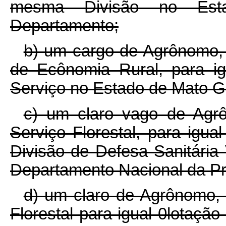
mesma Divisão no Esta
Departamento;
b) um cargo de Agrônomo, 
de Ecônomia Rural, para i
Serviço no Estado de Mato G
c) um claro vago de Agr
Serviço Florestal, para igua
Divisão de Defesa Sanitária
Departamento Nacional da Pr
d) um claro de Agrônomo, 
Florestal para igual 0lotação