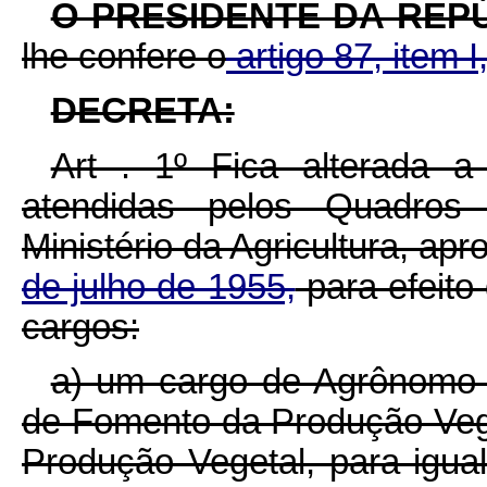
O PRESIDENTE DA REP
lhe confere o
artigo 87, item I
DECRETA:
Art . 1º Fica alterada a
atendidas pelos Quadros
Ministério da Agricultura, ap
de julho de 1955,
para efeito
cargos:
a) um cargo de Agrônomo 
de Fomento da Produção Veg
Produção Vegetal, para igual