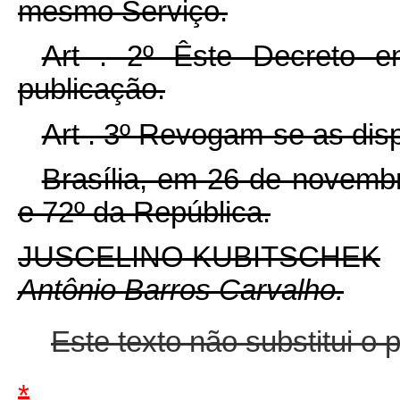
mesmo Serviço.
Art . 2º Êste Decreto e
publicação.
Art . 3º Revogam-se as dis
Brasília, em 26 de novemb
e 72º da República.
JUSCELINO KUBITSCHEK
Antônio Barros Carvalho.
Este texto não substitui o
*