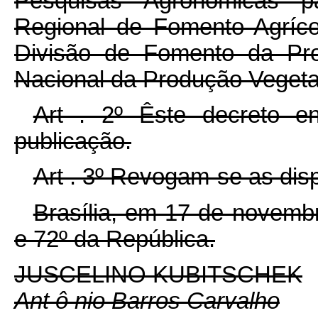
Pesquisas Agronômicas pa
Regional de Fomento Agríc
Divisão de Fomento da Pro
Nacional da Produção Vegeta
Art . 2º Êste decreto e
publicação.
Art . 3º Revogam-se as dis
Brasília, em 17 de novemb
e 72º da República.
JUSCELINO KUBITSCHEK
Ant ô nio Barros Carvalho