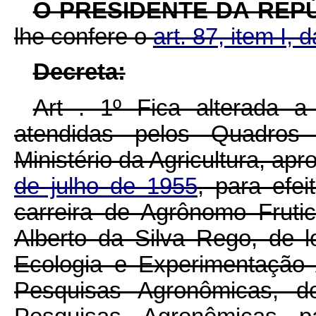
O PRESIDENTE DA REP
lhe confere o
art. 87, item I, 
Decreta:
Art . 1º Fica alterada a
atendidas pelos Quadros
Ministério da Agricultura, ap
de julho de 1955
, para efe
carreira de Agrônomo Frutic
Alberto da Silva Rego, de l
Ecologia e Experimentação 
Pesquisas Agronômicas, d