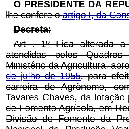
O PRESIDENTE DA REP
lhe confere o
artigo I, da Cons
Decreta:
Art . 1º Fica alterada a
atendidas pelos Quadros
Ministério da Agricultura, ap
de julho de 1955
, para efe
carreira de Agrônomo, co
Tavares Chaves, da lotação 
de Fomento Agrícola, em Re
Divisão de Fomento da Pro