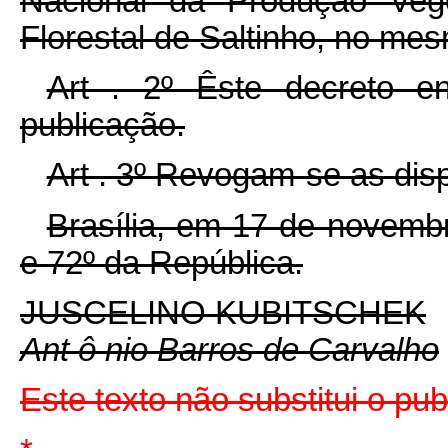
Nacional da Produção Vege
Florestal de Saltinho, no mes
Art . 2º Êste decreto e
publicação.
Art . 3º Revogam-se as dis
Brasília, em 17 de novemb
e 72º da República.
JUSCELINO KUBITSCHEK
Ant ô nio Barros de Carvalho
Este texto não substitui o pu