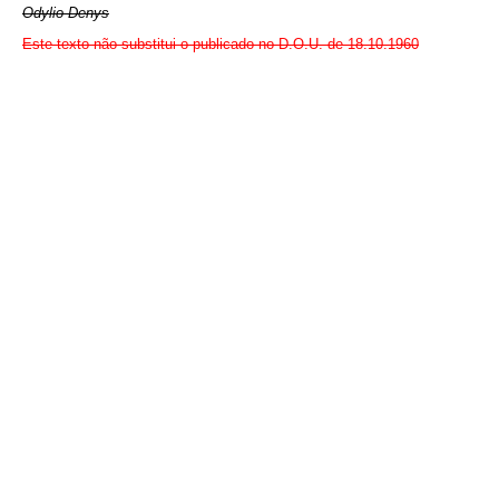
Odylio Denys
Este texto não substitui o publicado no D.O.U. de 18.10.1960