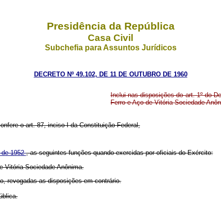
Presidência da República
Casa Civil
Subchefia para Assuntos Jurídicos
DECRETO Nº 49.102, DE 11 DE OUTUBRO DE 1960
Inclui nas disposições do art. 1º do 
Ferro e Aço de Vitória Sociedade Anô
onfere o art. 87, inciso I da Constituição Federal,
o de 1952
, as seguintes funções quando exercidas por oficiais do Exército:
de Vitória Sociedade Anônima.
ão, revogadas as disposições em contrário.
ública.