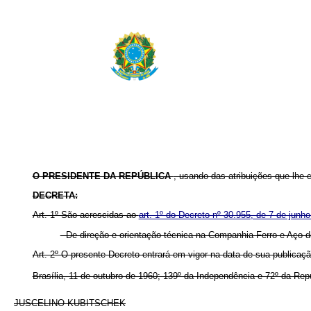
O PRESIDENTE DA REPÚBLICA
, usando das atribuições que lhe c
DECRETA:
Art. 1º São acrescidas ao
art. 1º do Decreto nº 30.955, de 7 de junh
- De direção e orientação técnica na Companhia Ferro e Aço 
Art. 2º O presente Decreto entrará em vigor na data de sua publicaç
Brasília, 11 de outubro de 1960; 139º da Independência e 72º da Rep
JUSCELINO KUBITSCHEK