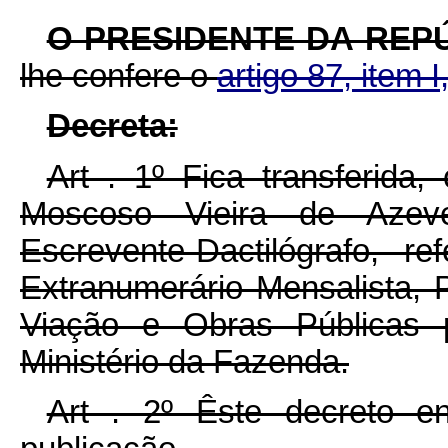
O PRESIDENTE DA REP
lhe confere o
artigo 87, item I
Decreta:
Art . 1º Fica transferida
Moscoso Vieira de Azev
Escrevente-Dactilógrafo, 
Extranumerário Mensalista, 
Viação e Obras Públicas p
Ministério da Fazenda.
Art . 2º Êste decreto e