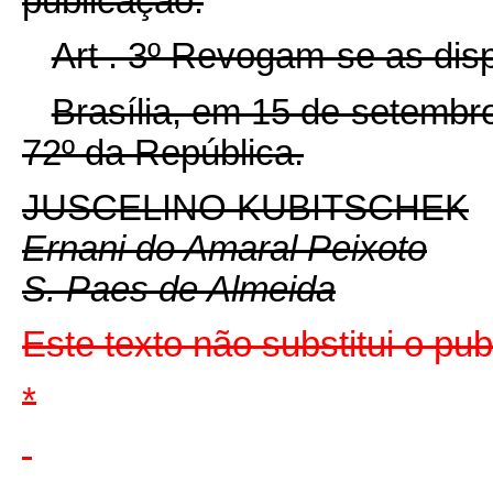
publicação.
Art . 3º Revogam-se as dis
Brasília, em 15 de setembr
72º da República.
JUSCELINO KUBITSCHEK
Ernani do Amaral Peixoto
S. Paes de Almeida
Este texto não substitui o pu
*