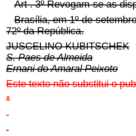
Art . 3º Revogam-se as dis
Brasília, em 1º de setembr
72º da República.
JUSCELINO KUBITSCHEK
S. Paes de Almeida
Ernani do Amaral Peixoto
Este texto não substitui o pu
*