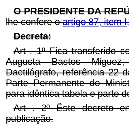
O PRESIDENTE DA REP
lhe confere o
artigo 87, item I
Decreta:
Art . 1º Fica transferido 
Augusta Bastos Miguez
Dactilógrafo, referência 22 
Parte Permanente do Minis
para idêntica tabela e parte 
Art . 2º Êste decreto e
publicação.