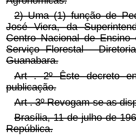
Agronômicas.
2) Uma (1) função de Pedr
José Viera, da Superinten
Centro Nacional de Ensino
Serviço Florestal - Diretori
Guanabara.
Art . 2º Êste decreto e
publicação.
Art . 3º Revogam-se as dis
Brasília, 11 de julho de 1
República.