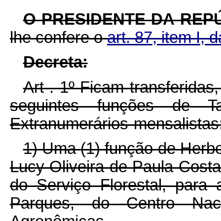
O PRESIDENTE DA REP
lhe confere o
art. 87, item I, 
Decreta:
Art . 1º Ficam transferida
seguintes funções de T
Extranumerários-mensalistas
1) Uma (1) função de Herbo
Lucy Oliveira de Paula Costa
do Serviço Florestal, para 
Parques, do Centro Nac