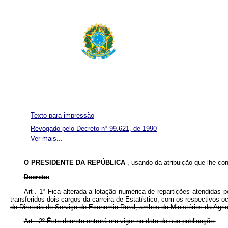
Texto para impressão
Revogado pelo Decreto nº 99.621, de 1990
Ver mais...
O PRESIDENTE DA REPÚBLICA
, usando da atribuição que lhe con
Decreta:
Art . 1º Fica alterada a lotação numérica de repartições atendidas
transferidos dois cargos da carreira de Estatístico, com os respectivos 
da Diretoria do Serviço de Economia Rural, ambos do Ministérios da Agric
Art . 2º Êste decreto entrará em vigor na data de sua publicação.