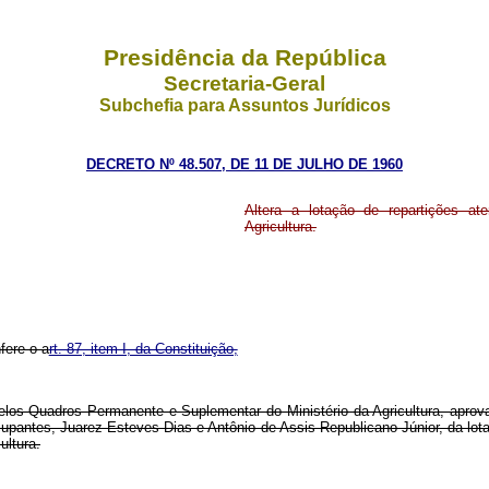
Presidência da República
Secretaria-Geral
Subchefia para Assuntos Jurídicos
DECRETO Nº 48.507, DE 11 DE JULHO DE 1960
Altera a lotação de repartições a
Agricultura.
fere o a
rt. 87, item I, da Constituição,
 pelos Quadros Permanente e Suplementar do Ministério da Agricultura, apro
ocupantes, Juarez Esteves Dias e Antônio de Assis Republicano Júnior, da lo
ultura.