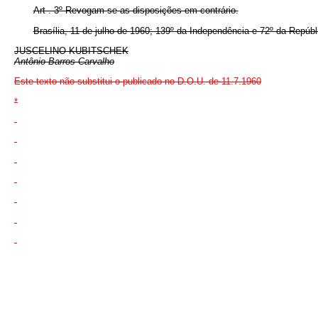
Art . 3º Revogam-se as disposições em contrário.
Brasília, 11 de julho de 1960; 139º da Independência e 72º da Repúbl
JUSCELINO KUBITSCHEK
Antônio Barros Carvalho
Este texto não substitui o publicado no D.O.U. de
11.7.1960
*