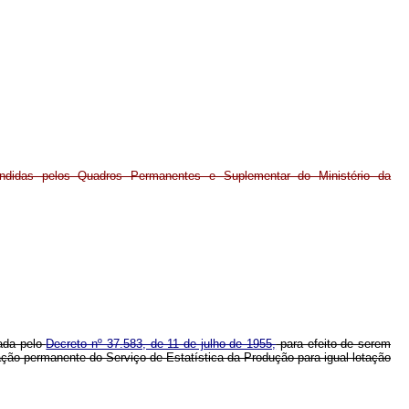
tendidas pelos Quadros Permanentes e Suplementar do Ministério da
vada pelo
Decreto nº 37.583, de 11 de julho de 1955,
para efeito de serem
tação permanente do Serviço de Estatística da Produção para igual lotação