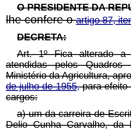
O
PRESIDENTE
DA
REP
lhe confere o
artigo 87, it
DECRETA
:
Art. 1º Fica alterado a
atendidas pelos Quadros
Ministério da Agricultura, ap
de julho de 1955,
para efeito
cargos:
a) um da carreira de Escri
Delio Cunha Carvalho, da 