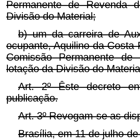
Permanente de Revenda de 
Divisão do Material;
b) um da carreira de Auxi
ocupante, Aquilino da Costa 
Comissão Permanente de R
lotação da Divisão do Materia
Art. 2º Êste decreto e
publicação.
Art. 3º Revogam-se as dis
Brasília, em 11 de julho d