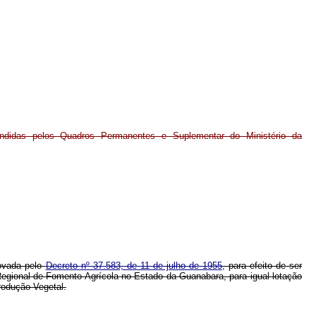
tendidas pelos Quadros Permanentes e Suplementar do Ministério da
rovada pelo
Decreto nº 37.583, de 11 de julho de 1955
, para efeito de ser
Regional de Fomento Agrícola no Estado da Guanabara, para igual lotação
rodução Vegetal.