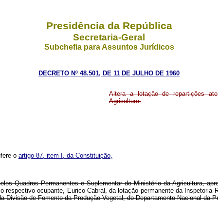
Presidência da República
Secretaria-Geral
Subchefia para Assuntos Jurídicos
DECRETO Nº 48.501, DE 11 DE JULHO DE 1960
Altera a lotação de repartições a
Agricultura.
nfere o
artigo 87, item I, da Constituição,
s pelos Quadros Permanentes e Suplementar do Ministério da Agricultura, ap
o respectivo ocupante, Eurico Cabral, da lotação permanente da Inspetoria 
da Divisão de Fomento da Produção Vegetal, do Departamento Nacional da P