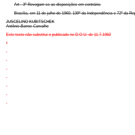
Art . 3º Revogam-se as disposições em contrário.
Brasília, em 11 de julho de 1960; 139º da Independência e 72º da Re
JUSCELINO KUBITSCHEK
Antônio Barros Carvalho
Este texto não substitui o publicado no D.O.U. de
11.7.1960
*