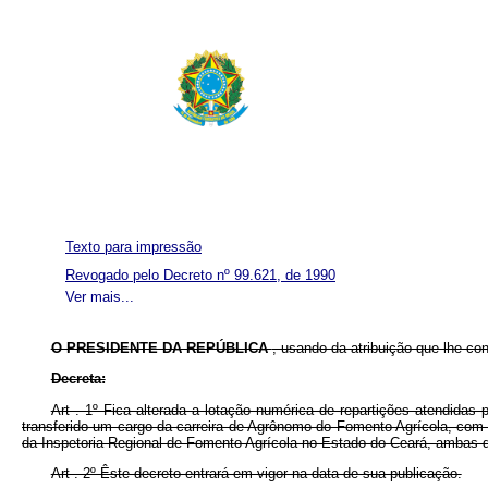
Texto para impressão
Revogado pelo Decreto nº 99.621, de 1990
Ver mais...
O PRESIDENTE DA REPÚBLICA
, usando da atribuição que lhe co
Decreta:
Art . 1º Fica alterada a lotação numérica de repartições atendida
transferido um cargo da carreira de Agrônomo do Fomento Agrícola, com 
da Inspetoria Regional de Fomento Agrícola no Estado do Ceará, ambas 
Art . 2º Êste decreto entrará em vigor na data de sua publicação.