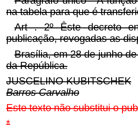
Parágrafo único - A funçã
na tabela para que é transferi
Art . 2º Êste decreto e
publicação, revogadas as dis
Brasília, em 28 de junho d
da República.
JUSCELINO KUBITSCHEK
Barros Carvalho
Este texto não substitui o pu
*