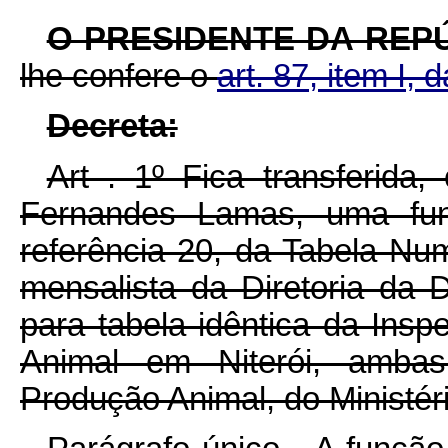
O PRESIDENTE DA REP
lhe confere o
art. 87, item I, 
Decreta:
Art . 1º Fica transferida
Fernandes Lamas, uma funç
referência 20, da Tabela Nu
mensalista da Diretoria da 
para tabela idêntica da Insp
Animal em Niterói, amba
Produção Animal, do Ministéri