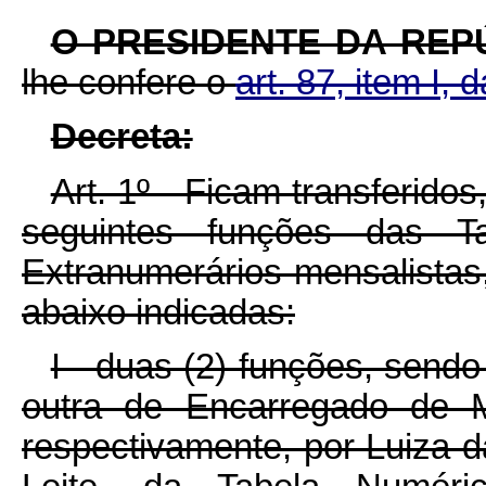
O PRESIDENTE DA REP
lhe confere o
art. 87, item I, 
Decreta:
Art. 1º - Ficam transferido
seguintes funções das T
Extranumerários-mensalista
abaixo indicadas:
I - duas (2) funções, sendo
outra de Encarregado de Ma
respectivamente, por Luiza d