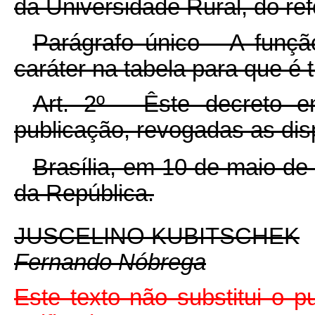
da Universidade Rural, do ref
Parágrafo único - A funç
caráter na tabela para que é t
Art. 2º - Êste decreto 
publicação, revogadas as dis
Brasília, em 10 de maio de
da República.
JUSCELINO KUBITSCHEK
Fernando Nóbrega
Este texto não substitui o 