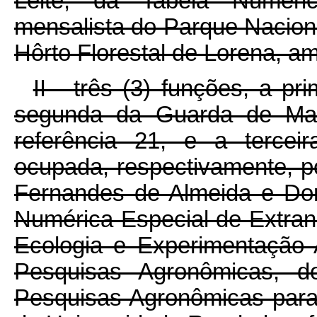
Leite, da Tabela Numéric
mensalista do Parque Nacional
Hôrto Florestal de Lorena, am
II - três (3) funções, a p
segunda da Guarda de Mate
referência 21, e a terceir
ocupada, respectivamente, p
Fernandes de Almeida e Dor
Numérica Especial de Extranu
Ecologia e Experimentação 
Pesquisas Agronômicas, d
Pesquisas Agronômicas para 