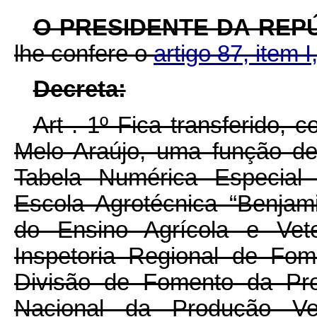
O PRESIDENTE DA REP
lhe confere o
artigo 87, item I
Decreta:
Art . 1º Fica transferido,
Melo Araújo, uma função de A
Tabela Numérica Especial 
Escola Agrotécnica “Benjam
do Ensino Agrícola e Vete
Inspetoria Regional de Fo
Divisão de Fomento da Pro
Nacional da Produção Ve