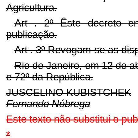
Agricultura.
Art . 2º Êste decreto e
publicação.
Art . 3º Revogam-se as dis
Rio de Janeiro, em 12 de a
e 72º da República.
JUSCELINO KUBISTCHEK
Fernando Nóbrega
Este texto não substitui o pu
*