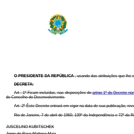
O PRESIDENTE DA REPÚBLICA
, usando das atribuições que lhe co
DECRETA:
Art
. 1º Ficam incluídas, nas disposições do
artigo 1º do Decreto n
do Conselho do Desenvolvimento.
Art. 2º Êste Decreto entrará em vigor na data de sua publicação, re
Rio de Janeiro, 7 de abril de 1960; 139º da Independência e 72º da R
JUSCELINO KUBITSCHEK
Jorge do Paço Mattoso Maia