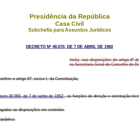
Presidência da República
Casa Civil
Subchefia para Assuntos Jurídicos
DECRETO Nº 48.070, DE 7 DE ABRIL DE 1960
Inclui, nas disposições do artigo 4º
na Secretaria-Geral do Conselho do D
nfere o artigo 87, inciso I, da Constituição,
úmero 30.955, de 7 de junho de 1952
, as funções de direção e orientação té
vogadas as disposições em contrário.
epública.