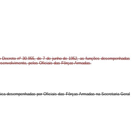
 do Decreto nº 30.955, de 7 de junho de 1952, as funções desempenhadas
esenvolvimento, pelos Oficiais das Fôrças Armadas.
cnica desempenhadas por Oficiais das Fôrças Armadas na Secretaria-Geral