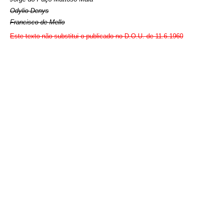
Odylio Denys
Francisco de Mello
Este texto não substitui o publicado no D.O.U. de 11.6.1960