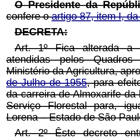
O Presidente da Repúbl
confere o
artigo 87, item I, d
DECRETA:
Art. 1º Fica alterada a 
atendidas pelos Quadros
Ministério da Agricultura, ap
de Julho de 1955
, para efei
da carreira de Almoxarife da
Serviço Florestal para, ig
Lorena – Estado de São Paulo
Art. 2º Êste decreto en