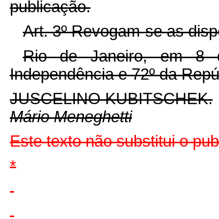
publicação.
Art. 3º Revogam-se as disp
Rio de Janeiro, em 8 
Independência e 72º da Repú
JUSCELINO KUBITSCHEK.
Mário Meneghetti
Este texto não substitui o pu
*